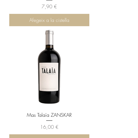
Preu
7,90 €
Afegeix a la cistella
Mas Talaïa ZANSKAR
Preu
16,00 €