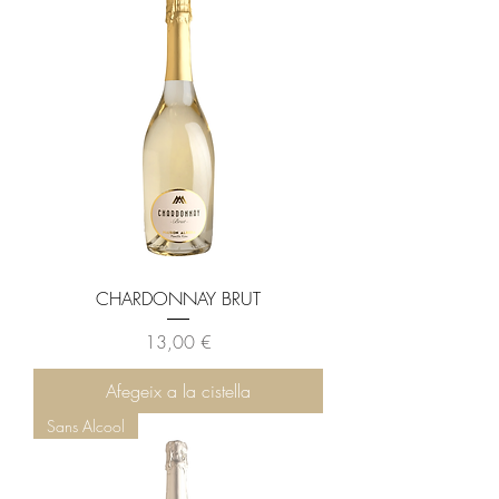
CHARDONNAY BRUT
Preu
13,00 €
Afegeix a la cistella
Sans Alcool