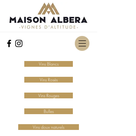
Vins Blancs
Vins Rosés
Vins Rouges
Bulles
Vins doux naturels