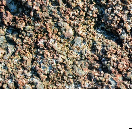
1 Rue des Faisans
66700 Argelès-sur-Mer
ROUSSILLON - FRANCE