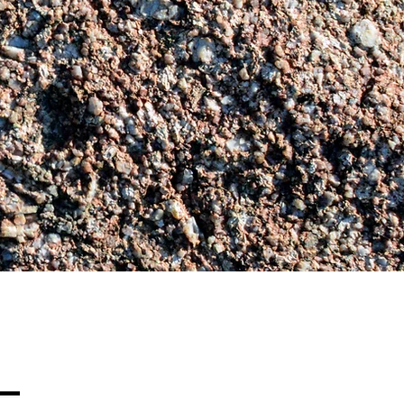
© 2022
par Arxipel & Albera