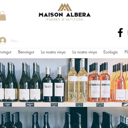
Inicia la sessió
nvingut
Benvingut
La nostra vinya
La nostra vinya
Ecologic
Pl